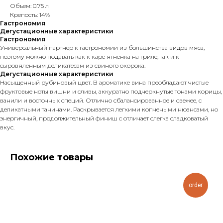
Объем: 0.75 л
Крепость: 14%
Гастрономия
Дегустационные характеристики
Гастрономия
Универсальный партнер к гастрономии из большинства видов мяса,
поэтому можно подавать как к каре ягненка на гриле, так и к
сыровяленным деликатесам из свиного окорока.
Дегустационные характеристики
Насыщенный рубиновый цвет. В ароматике вина преобладают чистые
фруктовые ноты вишни и сливы, аккуратно подчеркнутые тонами корицы,
ванили и восточных специй. Отлично сбалансированное и свежее, с
деликатными танинами. Раскрывается легкими копчеными нюансами, но
энергичный, продолжительный финиш с отличает слегка сладковатый
вкус.
Похожие товары
order