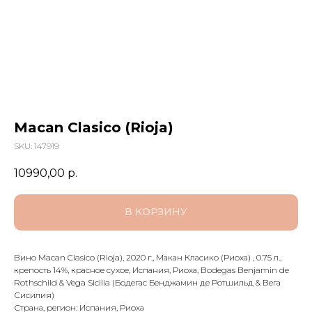
Macan Clasico (Rioja)
SKU:
147919
10990,00
р.
В КОРЗИНУ
Вино Macan Clasico (Rioja), 2020 г., Макан Класико (Риоха) , 0.75 л.,
крепость 14%, красное сухое, Испания, Риоха, Bodegas Benjamin de
Rothschild & Vega Sicilia (Бодегас Бенджамин де Ротшильд & Вега
Сисилия)
Страна, регион: Испания, Риоха