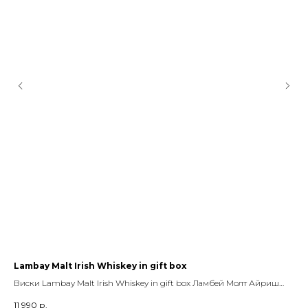
О КОМПЛЕКСЕ
ВИНОТЕКА
Lambay Malt Irish Whiskey in gift box
Pi
ВИЛЛЫ
ШОПИНГ
Виски Lambay Malt Irish Whiskey in gift box Ламбей Молт Айриш
Вин
АФИША
РЕСТОРАНЫ
Виски в п\у, 0.7 л., крепость 43%, виски_солод, Ирландия, Lambay
Юж
КИНОТЕАТР
ДЕТСКИЙ КЛУБ
11 990
р.
2 9
(Ламбей)