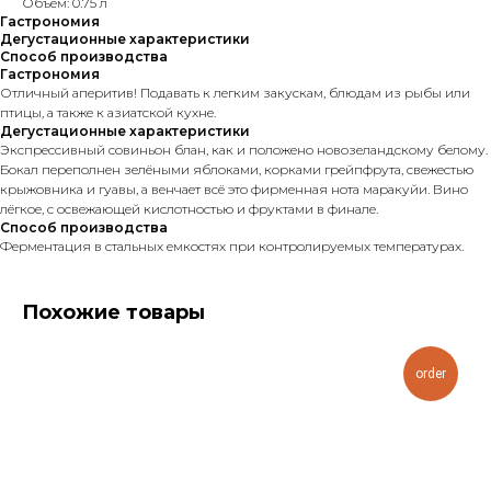
Объем: 0.75 л
Гастрономия
Дегустационные характеристики
Способ производства
Гастрономия
Отличный аперитив! Подавать к легким закускам, блюдам из рыбы или
птицы, а также к азиатской кухне.
Дегустационные характеристики
Экспрессивный совиньон блан, как и положено новозеландскому белому.
Бокал переполнен зелёными яблоками, корками грейпфрута, свежестью
крыжовника и гуавы, а венчает всё это фирменная нота маракуйи. Вино
лёгкое, с освежающей кислотностью и фруктами в финале.
Способ производства
Ферментация в стальных емкостях при контролируемых температурах.
Похожие товары
order