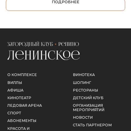
КРАСОТА И
ПОДРОБНЕЕ
РЕКЛАМНЫЕ
ЗДОРОВЬЕ
ВОЗМОЖНОСТИ
КОНТАКТЫ
КОНТАКТЫ
РЕКВИЗИТЫ
+7 (812) 615-22-06
ИНН 4704112533
welcome@leninskoeclub.ru
КПП 470401001
Отдел продаж
ООО «СИНЕРГИЯ
ВОЗМОЖНОСТЕЙ»
info@leninskoeclub.ru
Официальные письма и обращения
ЮРИДИЧЕСКАЯ
ИНФОРМАЦИЯ
188839, Ленинградская
обл., Выборгский р-н,
пос. Ленинское,
Советская ул, д. 171
Ежедневно с 9:00 до
23:00
СОТРУДНИЧЕСТВО
ЗАКАЗАТЬ ЗВОНОК
ЗАГОРОДНЫЙ КЛУБ «РЕПИНО–ЛЕНИНСКОЕ»