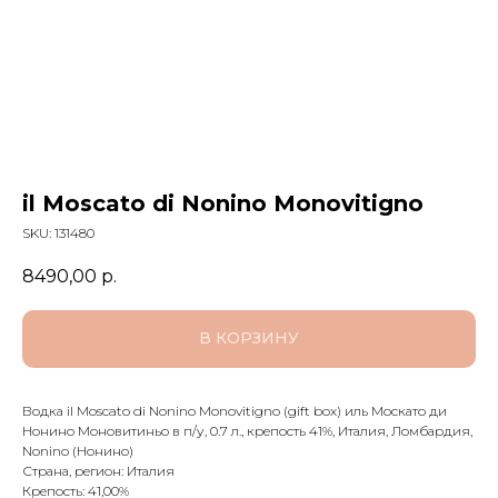
il Moscato di Nonino Monovitigno
SKU:
131480
8490,00
р.
В КОРЗИНУ
Водка il Moscato di Nonino Monovitigno (gift box) иль Москато ди
Нонино Моновитиньо в п/у, 0.7 л., крепость 41%, Италия, Ломбардия,
Nonino (Нонино)
Страна, регион: Италия
Крепость: 41,00%