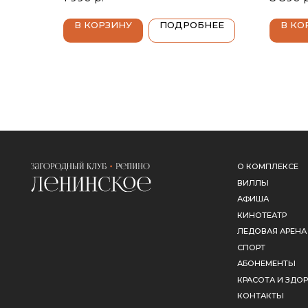
11%, белое брют, Италия, Венето,
белое 
Bruni (Бруни)
Луары, 
В КОРЗИНУ
ПОДРОБНЕЕ
В КО
Буржуа
О КОМПЛЕКСЕ
ВИЛЛЫ
АФИША
КИНОТЕАТР
ЛЕДОВАЯ АРЕНА
СПОРТ
АБОНЕМЕНТЫ
КРАСОТА И ЗДОРОВЬЕ
КОНТАКТЫ
СОТРУДНИЧЕСТВО
ЗАГОРОДНЫЙ КЛУБ «РЕПИНО–ЛЕНИНСКОЕ» 2026, ВСЕ ПРАВА ЗАЩИЩЕНЫ