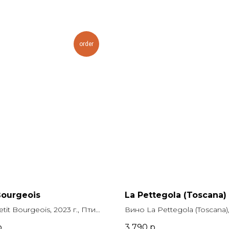
order
Bourgeois
La Pettegola (Toscana)
tit Bourgeois, 2023 г., Пти
Вино La Pettegola (Toscana), 
0.75 л., крепость 12.5%,
Ла Петтегола (Тоскана), 0.75 
.
3 790
р.