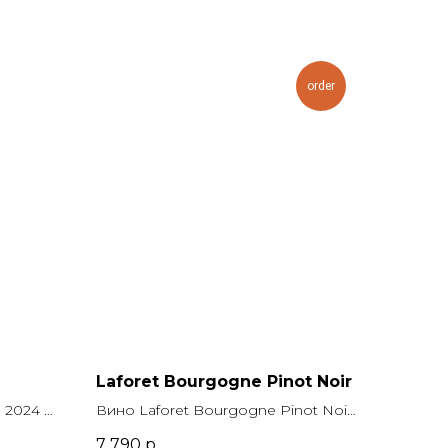
order
Laforet Bourgogne Pinot Noir
2024 г.,
Вино Laforet Bourgogne Pinot Noir,
л.,
2022 г., Лафоре Бургонь Пино
7 790
р.