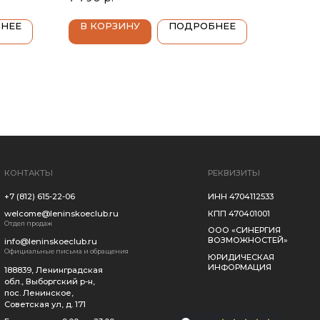
,
Нуар, 0.75 л., крепость 13.5%,
фи)
красное сухое, Франция,
НЕЕ
В КОРЗИНУ
ПОДРОБНЕЕ
Бургундия, Joseph Drouhin (Жозеф
Друэн)
РЕКВИЗИТЫ
ИНН 4704112533
oeclub.ru
КПП 470401001
ООО «СИНЕРГИЯ
ВОЗМОЖНОСТЕЙ»
ub.ru
а и обращения
ЮРИДИЧЕСКАЯ
ИНФОРМАЦИЯ
адская
 р-н,
171
 до 23:00
ЗВОНОК
ПОЛИТИКА КОНФИДЕНЦИАЛЬНОСТИ