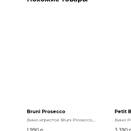
Bruni Prosecco
Petit 
Вино игристое Bruni Prosecco,
Вино Pe
Бруни Просекко, 0.75 л., крепость
Буржуа, 
1 990
р.
3 390
р