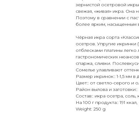
зернистой осетровой икры. 
свежая, «живая» икра. Она
Поэтому в сравнении с пас
более ярким, насыщенным 
Чёрная икра сорта «Класси
осетров. Упругие икринки (
отблесками платины легко 
гастрономических нюансов:
спаржа, сливки. Послевкус
Сомелье улавливают оттенк
Размер икринок:: 1-1,5 мм в
Цвет:: от светло-серого и 
Район вылова и заготовки:
Состав:: икра осетра, соль
На 100 г продукта:: 191 ккал, 
Weight: 250 g