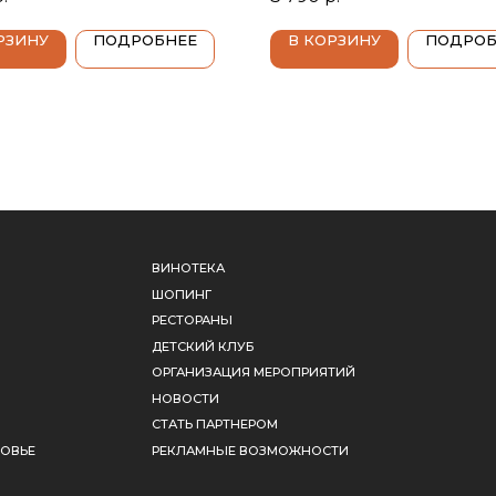
сухое, Франция, Долина
крепость 12.5%, белое сухое
Henri Bourgeois (Анри
Италия, Тоскана, Banfi (Бан
РЗИНУ
ПОДРОБНЕЕ
В КОРЗИНУ
ПОДРОБ
)
ВИНОТЕКА
КОНТАКТЫ
ШОПИНГ
+7 (812) 615-22-06
РЕСТОРАНЫ
welcome@leninsk
ДЕТСКИЙ КЛУБ
Отдел продаж
ОРГАНИЗАЦИЯ МЕРОПРИЯТИЙ
info@leninskoecl
Официальные письм
НОВОСТИ
188839, Ленингр
СТАТЬ ПАРТНЕРОМ
обл., Выборгский
РЕКЛАМНЫЕ ВОЗМОЖНОСТИ
пос. Ленинское,
Советская ул, д. 
Ежедневно с 9:00
ЗАКАЗАТЬ 