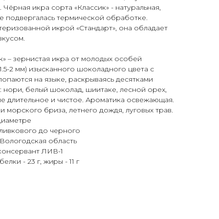
Чёрная икра сорта «Классик» - натуральная,
 не подвергалась термической обработке.
теризованной икрой «Стандарт», она обладает
вкусом.
к» – зернистая икра от молодых особей
1.5-2 мм) изысканного шоколадного цвета с
лопаются на языке, раскрываясь десятками
 нори, белый шоколад, шиитаке, лесной орех,
ие длительное и чистое. Ароматика освежающая.
и морского бриза, летнего дождя, луговых трав.
 диаметре
оливкового до черного
: Вологодская область
, консервант ЛИВ-1
белки - 23 г, жиры - 11 г