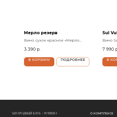
Мерло резерв
Sul Vu
Вино сухое красное «Мерло
Вино Su
резерв» 0.75л, Россия,
г., Суль
3 390
р.
7 990
р
Краснодарский край, Усадьба
л., кре
Маркотх, 2022 г.
Италия,
В КОРЗИНУ
ПОДРОБНЕЕ
В КО
(Доннаф
О КОМПЛЕКСЕ
ВИЛЛЫ
АФИША
КИНОТЕАТР
ЛЕДОВАЯ АРЕНА
СПОРТ
АБОНЕМЕНТЫ
КРАСОТА И ЗДОРОВЬЕ
КОНТАКТЫ