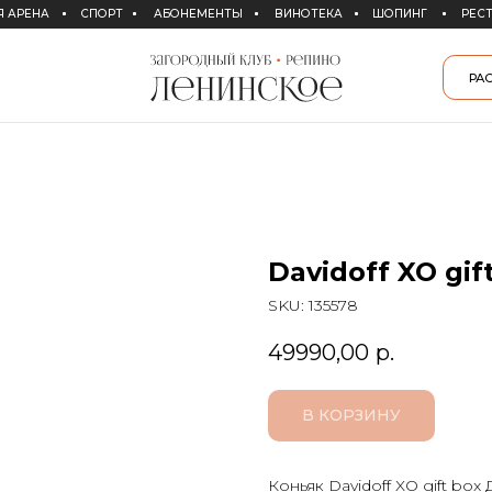
СПОРТ
АБОНЕМЕНТЫ
ВИНОТЕКА
ШОПИНГ
РЕСТОРАНЫ
СПА
РАСПИСАНИЕ СПОРТ
Davidoff XO gif
SKU:
135578
49990,00
р.
В КОРЗИНУ
Коньяк Davidoff XO gift box