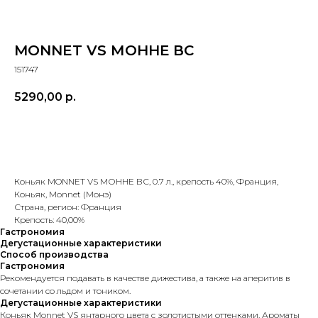
MONNET VS МОННЕ ВС
151747
5290,00
р.
В КОРЗИНУ
Коньяк MONNET VS МОННЕ ВС, 0.7 л., крепость 40%, Франция,
Коньяк, Monnet (Монэ)
Страна, регион: Франция
Крепость: 40,00%
Гастрономия
Дегустационные характеристики
Способ производства
Гастрономия
Рекомендуется подавать в качестве дижестива, а также на аперитив в
сочетании со льдом и тоником.
Дегустационные характеристики
Коньяк Monnet VS янтарного цвета с золотистыми оттенками. Ароматы