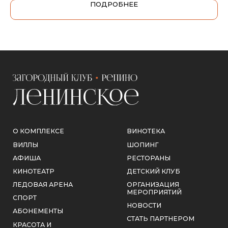
КРАСОТА И
ПОДРОБНЕЕ
РЕКЛАМНЫЕ
ЗДОРОВЬЕ
ВОЗМОЖНОСТИ
КОНТАКТЫ
КОНТАКТЫ
РЕКВИЗИТЫ
+7 (812) 615-22-06
ИНН 4704112533
welcome@leninskoeclub.ru
КПП 470401001
Отдел продаж
ООО «СИНЕРГИЯ
ВОЗМОЖНОСТЕЙ»
info@leninskoeclub.ru
Официальные письма и обращения
ЮРИДИЧЕСКАЯ
ИНФОРМАЦИЯ
188839, Ленинградская
обл., Выборгский р-н,
пос. Ленинское,
Советская ул, д. 171
Ежедневно с 9:00 до
23:00
СОТРУДНИЧЕСТВО
ЗАКАЗАТЬ ЗВОНОК
ЗАГОРОДНЫЙ КЛУБ «РЕПИНО–ЛЕНИНСКОЕ»