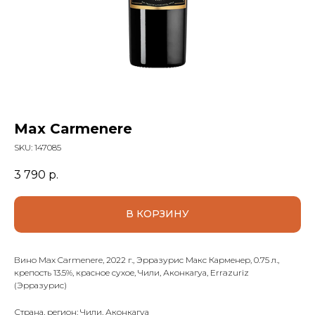
Max Carmenere
SKU:
147085
3 790
р.
В КОРЗИНУ
Вино Max Carmenere, 2022 г., Эрразурис Макс Карменер, 0.75 л.,
крепость 13.5%, красное сухое, Чили, Аконкагуа, Errazuriz
(Эрразурис)
Страна, регион: Чили, Аконкагуа