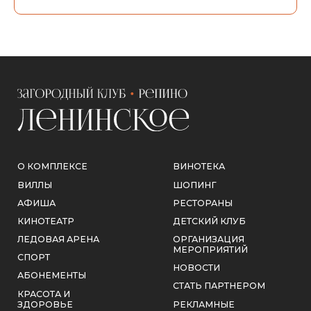
РЕКЛАМНЫЕ
ЗДОРОВЬЕ
ВОЗМОЖНОСТИ
КОНТАКТЫ
КОНТАКТЫ
РЕКВИЗИТЫ
+7 (812) 615-22-06
ИНН 4704112533
welcome@leninskoeclub.ru
КПП 470401001
Отдел продаж
ООО «СИНЕРГИЯ
ВОЗМОЖНОСТЕЙ»
info@leninskoeclub.ru
Официальные письма и обращения
ЮРИДИЧЕСКАЯ
ИНФОРМАЦИЯ
188839, Ленинградская
обл., Выборгский р-н,
пос. Ленинское,
Советская ул, д. 171
Ежедневно с 9:00 до
23:00
СОТРУДНИЧЕСТВО
ЗАКАЗАТЬ ЗВОНОК
ЗАГОРОДНЫЙ КЛУБ «РЕПИНО–ЛЕНИНСКОЕ»
2026, ВСЕ ПРАВА ЗАЩИЩЕНЫ