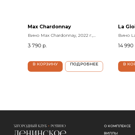
Max Chardonnay
La Gio
Вино Max Chardonnay, 2022 г.,
Вино La 
Эрразурис Макс Шардоне Special,
Джойа (
3 790
р.
14 990
0.75 л., крепость 13%, белое сухое,
13.5%, 
Чили, Аконкагуа, Errazuriz
Тоскана
(Эрразурис)
В КОРЗИНУ
ПОДРОБНЕЕ
В КО
О КОМПЛЕКСЕ
ВИЛЛЫ
АФИША
КИНОТЕАТР
ЛЕДОВАЯ АРЕНА
СПОРТ
АБОНЕМЕНТЫ
КРАСОТА И ЗДОРОВЬЕ
КОНТАКТЫ