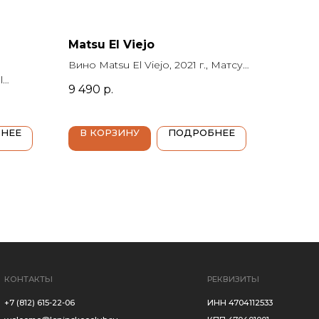
Matsu El Viejo
Вино Matsu El Viejo, 2021 г., Матсу
l
"Эль Вьехо", 0.75 л., крепость 15%,
9 490
р.
о
красное сухое, Испания, Торо,
,
Matsu (Матсу)
ое,
НЕЕ
В КОРЗИНУ
ПОДРОБНЕЕ
о,
РЕКВИЗИТЫ
ИНН 4704112533
oeclub.ru
КПП 470401001
ООО «СИНЕРГИЯ
ВОЗМОЖНОСТЕЙ»
ub.ru
а и обращения
ЮРИДИЧЕСКАЯ
ИНФОРМАЦИЯ
адская
 р-н,
171
 до 23:00