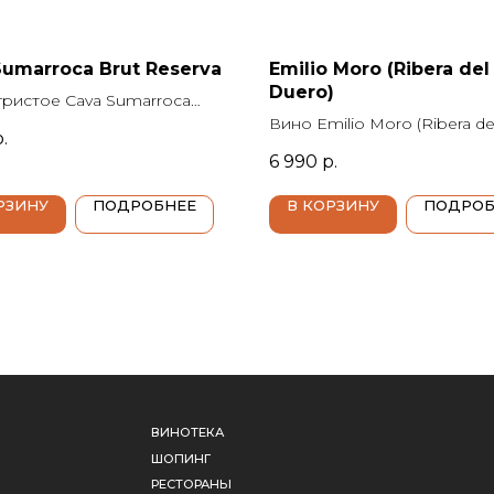
Sumarroca Brut Reserva
Emilio Moro (Ribera del
Duero)
гристое Cava Sumarroca
erva, 2022 г., Кава
Вино Emilio Moro (Ribera de
.
ка Брют Ресерва, 0.75 л.,
Duero), 2021 г., Эмилио Мор
6 990
р.
ь 12%, белое экстра брют,
(Рибера дель Дуеро), 0.75 л.
я, Пенедес, Bodegues
крепость 14.5%, красное сух
РЗИНУ
ПОДРОБНЕЕ
В КОРЗИНУ
ПОДРОБ
oca (Бодегес Сумаррока)
Испания, Рибера дель Дуер
ВИНОТЕКА
КОНТАКТЫ
Emilio Moro (Эмилио Моро)
ШОПИНГ
+7 (812) 615-22-06
РЕСТОРАНЫ
welcome@leninsk
ДЕТСКИЙ КЛУБ
Отдел продаж
ОРГАНИЗАЦИЯ МЕРОПРИЯТИЙ
info@leninskoecl
Официальные письм
НОВОСТИ
188839, Ленингр
СТАТЬ ПАРТНЕРОМ
обл., Выборгский
РЕКЛАМНЫЕ ВОЗМОЖНОСТИ
пос. Ленинское,
Советская ул, д. 
Ежедневно с 9:00