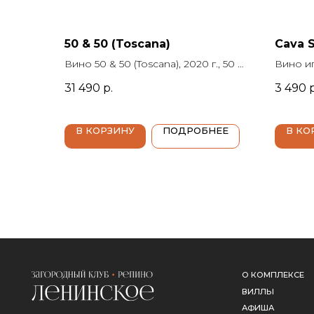
50 & 50 (Toscana)
Cava 
Вино 50 & 50 (Toscana), 2020 г., 50 &
Вино и
50 (Тоскана), 0.75 л., крепость 13.5%,
Brut Res
31 490
р.
3 490
р
красное сухое, Италия, Тоскана,
Сумарро
Capannelle (Капаннелле)
крепост
Испани
В КОРЗИНУ
ПОДРОБНЕЕ
В КО
Sumarr
О КОМПЛЕКСЕ
ВИЛЛЫ
АФИША
КИНОТЕАТР
ЛЕДОВАЯ АРЕНА
СПОРТ
АБОНЕМЕНТЫ
КРАСОТА И ЗДОРОВЬЕ
КОНТАКТЫ