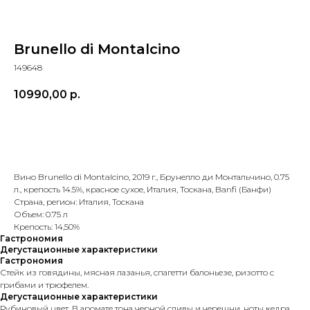
Brunello di Montalcino
149648
10990,00
р.
В КОРЗИНУ
Вино Brunello di Montalcino, 2019 г., Брунелло ди Монтальчино, 0.75
л., крепость 14.5%, красное сухое, Италия, Тоскана, Banfi (Банфи)
Страна, регион: Италия, Тоскана
Объем: 0.75 л
Крепость: 14,50%
Гастрономия
Дегустационные характеристики
Гастрономия
Стейк из говядины, мясная лазанья, спагетти балоньезе, ризотто с
грибами и трюфелем.
Дегустационные характеристики
Рубиновый цвет. В аромате тона черной сливы и черешни, ноты кедра,